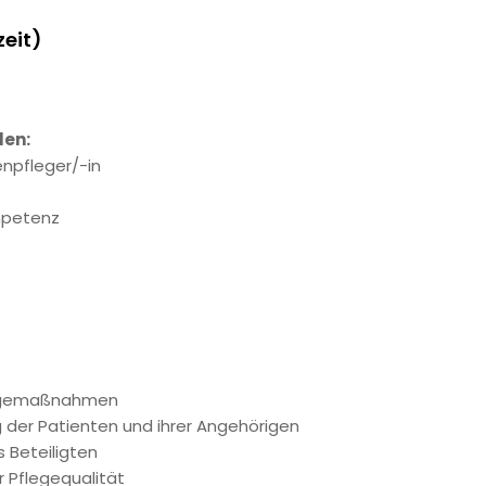
zeit)
len:
enpfleger/-in
mpetenz
legemaßnahmen
 der Patienten und ihrer Angehörigen
 Beteiligten
r Pflegequalität